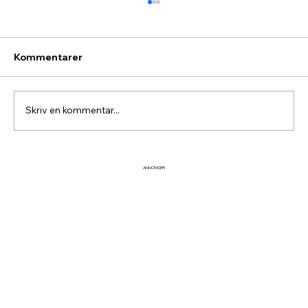
Kommentarer
Skriv en kommentar...
Fira midsommar vid Idre
ANNONSER
Hembygdsgård