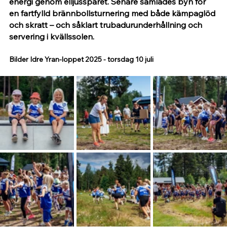
energi genom elljusspåret. Senare samlades byn för 
en fartfylld brännbollsturnering med både kämpaglöd 
och skratt – och såklart trubadurunderhållning och 
servering i kvällssolen.
Bilder Idre Yran-loppet 2025 - torsdag 10 juli