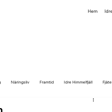
Hem
Idr
g
Näringsliv
Framtid
Idre Himmelfjäll
Fjäte
n