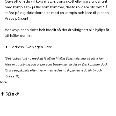
Oavsett om du vill köra match, träna skott eller bara glida runt 
med kompisar – ju fler som kommer, desto roligare blir det! Så 
snöra på dig skridskorna, ta med en kompis och kom till planen.
Vi
 ses på isen!
Hockeyplanen sköts helt ideellt så det är viktigt att alla hjälps åt 
att håller den fin.
Adress: Skolvägen i Idre
(Det jobbas just nu med att få till en frivillig Swish-lösning, så att vi kan 
köpa in utrustning och grejer som barnen kan ta del av. Det kommer dock 
först vara på plats efter nyår – men redan nu är planen redo för liv och 
rörelse 💙)
Idre