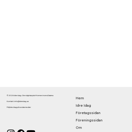
© 2026 Idre Idag - Den digitala plattformen i norra Dalarna
Hem
Kontakt:
info@idreidag.se
Idre Idag
Följ Idre Idag på sociala medier
Företagssidan
Föreningssidan
Om