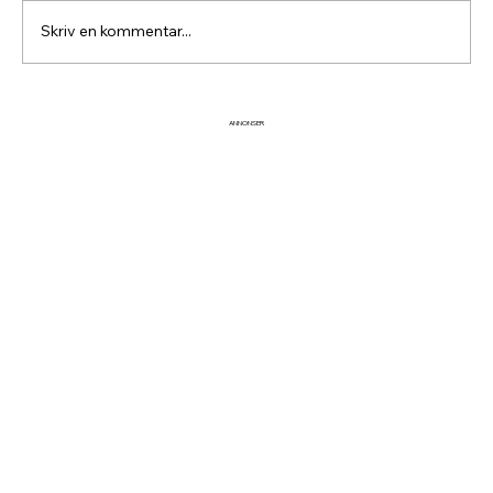
Skriv en kommentar...
Fira midsommar vid Idre
ANNONSER
Hembygdsgård