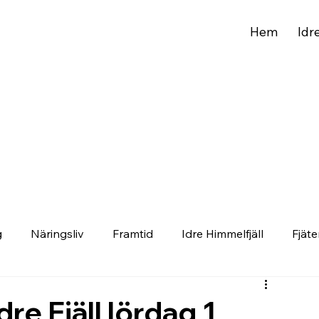
Hem
Idr
g
Näringsliv
Framtid
Idre Himmelfjäll
Fjäte
e Fjäll lördag 1