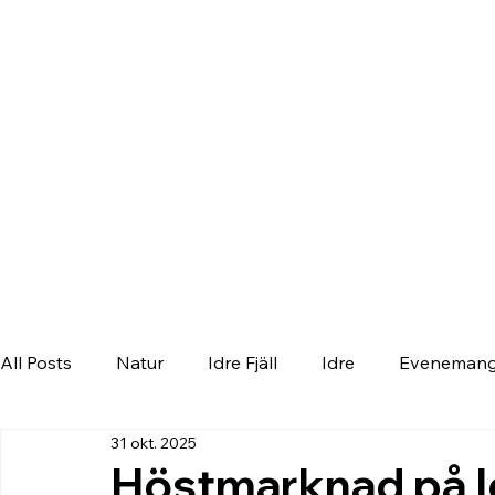
All Posts
Natur
Idre Fjäll
Idre
Eveneman
31 okt. 2025
Höstmarknad på Idr