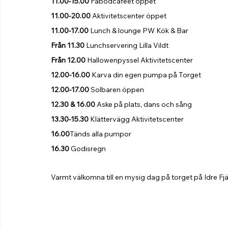
11.00-15.00
 Fäbodcaféet öppet 
11.00-20.00
 Aktivitetscenter öppet 
11.00-17.00 
Lunch & lounge PW Kök & Bar
Från 11.30
 Lunchservering Lilla Vildt 
Från 12.00
 Hallowenpyssel Aktivitetscenter 
12.00-16.00
 Karva din egen pumpa på Torget 
12.00-17.00
 Solbaren öppen 
12.30 & 16.00
 Aske på plats, dans och sång 
13.30-15.30
 Klättervägg Aktivitetscenter 
16.00
Tänds alla pumpor 
16.30
 Godisregn
Varmt välkomna till en mysig dag på torget på Idre Fjä