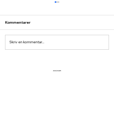
Kommentarer
Skriv en kommentar...
Fira midsommar vid Idre
Hembygdsgård
ANNONSER