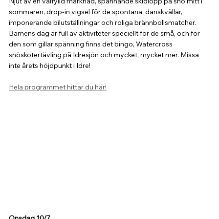
Njut av en välfylld marknad, spännande skidlopp på snö mitt i 
sommaren, drop-in vigsel för de spontana, danskvällar, 
imponerande bilutställningar och roliga brännbollsmatcher. 
Barnens dag är full av aktiviteter speciellt för de små, och för 
den som gillar spänning finns det bingo, Watercross 
snöskotertävling på Idresjön och mycket, mycket mer. Missa 
inte årets höjdpunkt i Idre!
Hela programmet hittar du här!
Onsdag 10/7