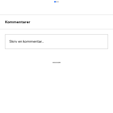
Kommentarer
Skriv en kommentar...
Midsommarglädje vid Idre
ANNONSER
Hembygdsgård – se bilderna här!