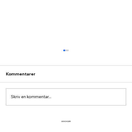
Kommentarer
Skriv en kommentar...
9 magiska bilder från fjället
ANNONSER