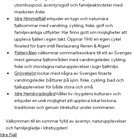
utomhuspool, äventyrsgolf och familjeaktiviteter med 
maskoten Aske.
Idre Himmelfjäll
 erbjuder en lugn och naturnära 
fjällsommar med vandring, cykling, fiske, golf och 
familjevänliga utflykter. Här finns gott om möjligheter att 
uppleva fjällen i egen takt. Öppnar 19/6 en egen cykel 
flowled för barn intill Restaurang Renen & Älgen!
Fjätervålen
 välkomnar sommarbesökare till ett av Sveriges 
mest genuina fjällområden med vandringsleder, cykling, 
fiske och storslagna naturupplevelser i lugn fjällmiljö.
Grövelsjön
 lockar med några av Sveriges finaste 
vandringsleder, båtturer på sjön, fiske, cykling, bad och 
fjällupplevelser för både stora och små.  
Idre Hembygdsgård
 håller liv i bygdens kulturarv och 
erbjuder en unik möjlighet att uppleva lokal historia, 
traditioner och genuin Idrekultur under sommaren.
Välkommen till en sommar fylld av äventyr, naturupplevelser 
och familjeglädje i Idrebygden!
Idre Fjäll