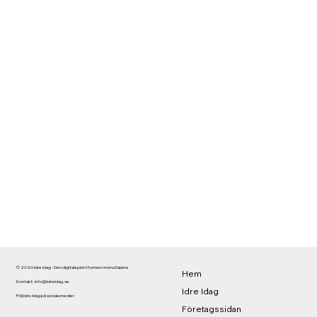
© 2026 Idre Idag - Den digitala plattformen i norra Dalarna
Hem
Kontakt:
info@idreidag.se
Idre Idag
Följ Idre Idag på sociala medier
Företagssidan