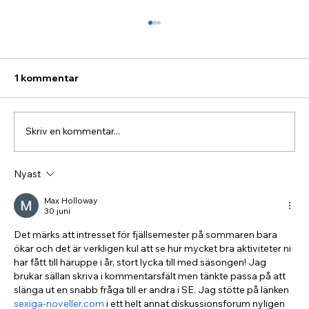
1 kommentar
Skriv en kommentar...
Nyast
Detta händer under de sista dagarna
denna vintersäsong!
Max Holloway
30 juni
Det märks att intresset för fjällsemester på sommaren bara 
ökar och det är verkligen kul att se hur mycket bra aktiviteter ni 
har fått till häruppe i år, stort lycka till med säsongen! Jag 
brukar sällan skriva i kommentarsfält men tänkte passa på att 
slänga ut en snabb fråga till er andra i SE. Jag stötte på länken 
sexiga-noveller.com
 i ett helt annat diskussionsforum nyligen 