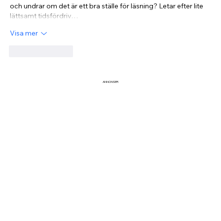
och undrar om det är ett bra ställe för läsning? Letar efter lite 
lättsamt tidsfördriv…
Visa mer
Gilla
Svara
ANNONSER