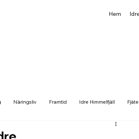
Hem
Idr
g
Näringsliv
Framtid
Idre Himmelfjäll
Fjäte
dre