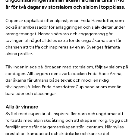
ungdomstävlingen samlar åkare i åldrarna cirka 11-16 
år för två dagar av storslalom och slalom i toppklass.
Cupen är uppkallad efter alpinstjärnan Frida Hansdotter, som 
också är ambassadör för anläggningen och själv deltar under 
arrangemanget. Hennes närvaro och engagemang gör 
tävlingen till något alldeles extra för de unga åkarna som får 
chansen att träffa och inspireras av en av Sveriges främsta 
alpina profiler.
Tävlingen inleds på lördagen med storslalom, följt av slalom på 
söndagen. Allt avgörs i den svarta backen Frida Race Arena, 
där åkarna får utmana både teknik och mod i en riktig 
tävlingsmiljö. Men Frida Hansdotter Cup handlar om mer än 
bara tider och placeringar.
Alla är vinnare
Syftet med cupen är att inspirera fler barn och ungdomar att 
fortsätta med alpin skidåkning och att skapa en rolig, trygg och 
familjär atmosfär där gemenskapen står i centrum. Här hyllas 
prestation, kämpaglöd och skidglädje och kanske det 