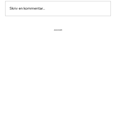
Skriv en kommentar...
Fira midsommar vid Idre
ANNONSER
Hembygdsgård