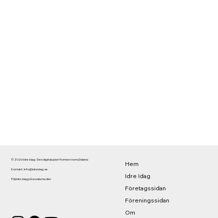
© 2026 Idre Idag - Den digitala plattformen i norra Dalarna
Hem
Kontakt:
info@idreidag.se
Idre Idag
Följ Idre Idag på sociala medier
Företagssidan
Föreningssidan
Om