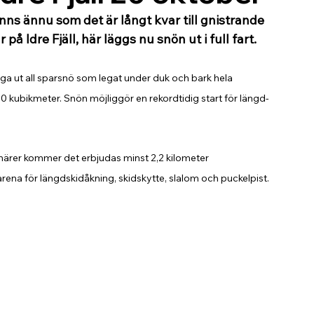
nns ännu som det är långt kvar till gnistrande 
å Idre Fjäll, här läggs nu snön ut i full fart.
ga ut all sparsnö som legat under duk och bark hela 
0 kubikmeter. Snön möjliggör en rekordtidig start för längd- 
ärer kommer det erbjudas minst 2,2 kilometer 
rena för längdskidåkning, skidskytte, slalom och puckelpist. 