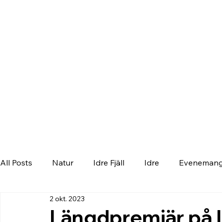
All Posts
Natur
Idre Fjäll
Idre
Eveneman
2 okt. 2023
Längdpremiär på I