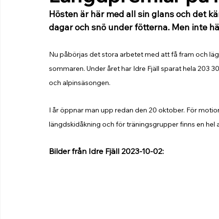
Hösten är här med all sin glans och det kä
dagar och snö under fötterna. Men inte här p
Nu påbörjas det stora arbetet med att få fram och läg
sommaren. Under året har Idre Fjäll sparat hela 203 30
och alpinsäsongen. 
I år öppnar man upp redan den 20 oktober. För motion
längdskidåkning och för träningsgrupper finns en hel a
Bilder från Idre Fjäll 2023-10-02: