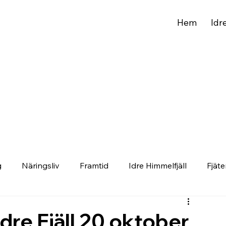
Hem
Idr
g
Näringsliv
Framtid
Idre Himmelfjäll
Fjäte
dre Fjäll 20 oktober