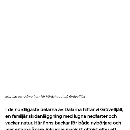
Mattias och Alma framför Värdshuset på Grövelfjäll
I de nordligaste delarna av Dalarna hittar vi Grövelfjäll, 
en familjär skidanläggning med lugna nedfarter och 
vacker natur. Här finns backar för både nybörjare och 
mer erfarna åkare, inklusive magiskt offpist efter ett 