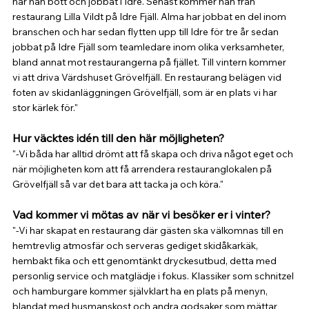
har han bott och jobbat i Idre. Senast kommer han från 
restaurang Lilla Vildt på Idre Fjäll. Alma har jobbat en del inom 
branschen och har sedan flytten upp till Idre för tre år sedan 
jobbat på Idre Fjäll som teamledare inom olika verksamheter, 
bland annat mot restaurangerna på fjället. Till vintern kommer 
vi att driva Värdshuset Grövelfjäll. En restaurang belägen vid 
foten av skidanläggningen Grövelfjäll, som är en plats vi har 
stor kärlek för."
Hur väcktes idén till den här möjligheten?
"-Vi båda har alltid drömt att få skapa och driva något eget och 
när möjligheten kom att få arrendera restauranglokalen på 
Grövelfjäll så var det bara att tacka ja och köra."
Vad kommer vi mötas av när vi besöker er i vinter?
"-Vi har skapat en restaurang där gästen ska välkomnas till en 
hemtrevlig atmosfär och serveras gediget skidåkarkäk, 
hembakt fika och ett genomtänkt dryckesutbud, detta med 
personlig service och matglädje i fokus. Klassiker som schnitzel 
och hamburgare kommer självklart ha en plats på menyn, 
blandat med husmanskost och andra godsaker som mättar 