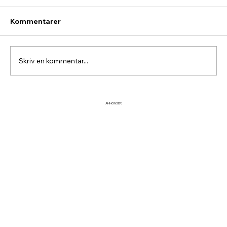
Kommentarer
Skriv en kommentar...
Lövåsgårdens Fjällhotell är nu till salu
ANNONSER