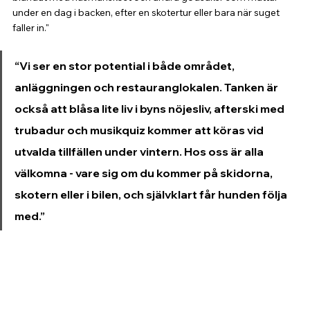
under en dag i backen, efter en skotertur eller bara när suget 
faller in."
“Vi ser en stor potential i både området, 
anläggningen och restauranglokalen. Tanken är 
också att blåsa lite liv i byns nöjesliv, afterski med 
trubadur och musikquiz kommer att köras vid 
utvalda tillfällen under vintern. Hos oss är alla 
välkomna - vare sig om du kommer på skidorna, 
skotern eller i bilen, och självklart får hunden följa 
med.”