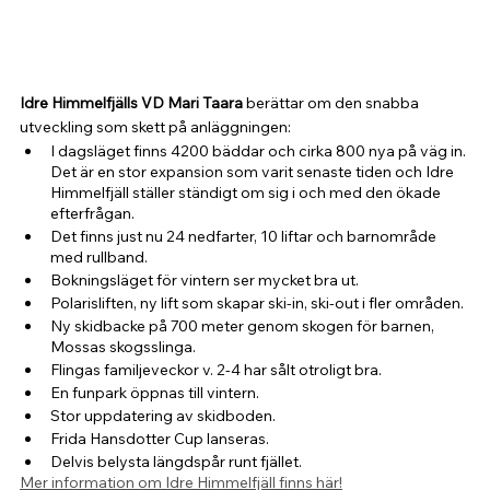
Idre Himmelfjälls VD Mari Taara
 berättar om den snabba 
utveckling som skett på anläggningen:
I dagsläget finns 4200 bäddar och cirka 800 nya på väg in. 
Det är en stor expansion som varit senaste tiden och Idre 
Himmelfjäll ställer ständigt om sig i och med den ökade 
efterfrågan.
Det finns just nu 24 nedfarter, 10 liftar och barnområde 
med rullband.
Bokningsläget för vintern ser mycket bra ut.
Polarisliften, ny lift som skapar ski-in, ski-out i fler områden.
Ny skidbacke på 700 meter genom skogen för barnen, 
Mossas skogsslinga.
Flingas familjeveckor v. 2-4 har sålt otroligt bra.
En funpark öppnas till vintern.
Stor uppdatering av skidboden.
Frida Hansdotter Cup lanseras. 
Delvis belysta längdspår runt fjället.
Mer information om Idre Himmelfjäll finns här!