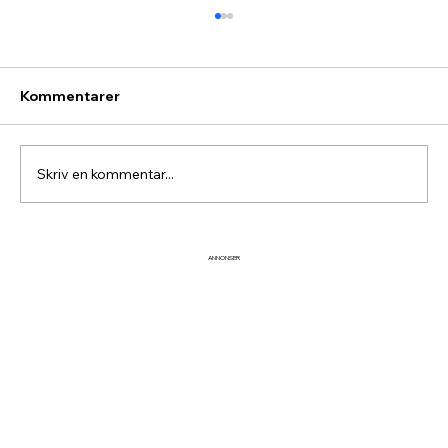
Kommentarer
Skriv en kommentar...
Lövåsgårdens Fjällhotell är nu till salu
ANNONSER