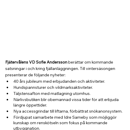
Fjätervålens VD Sofie Andersson
 berättar om kommande 
satsningar i och kring fjällanläggningen. Till vintersäsongen 
presenterar de följande nyheter:
40 års jubileum med erbjudanden och aktiviteter.
Hundspannsturer och vildmarksaktiviteter.
Täljstensafton med matlagning utomhus.
Närlivsbutiken blir obemannad vissa tider för att erbjuda 
längre öppettider.
Nya accessgrindar till liftarna, förbättrat snökanonsystem.
Fördjupat samarbete med Idre Sameby som möjliggör 
kunskap om renskötseln som fokus på kommande 
utbyggnation.