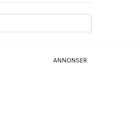
r anlänt till
Fira midsommar vid Idre
ggningarna har
Hembygdsgård
ANNONSER