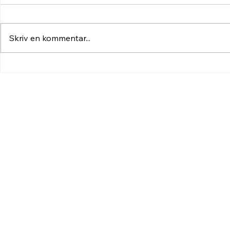
Skriv en kommentar...
Midsommarglädje vid Idre
Sommaren ha
Hembygdsgård – se
Idre - anlä
bilderna här!
öppnat!