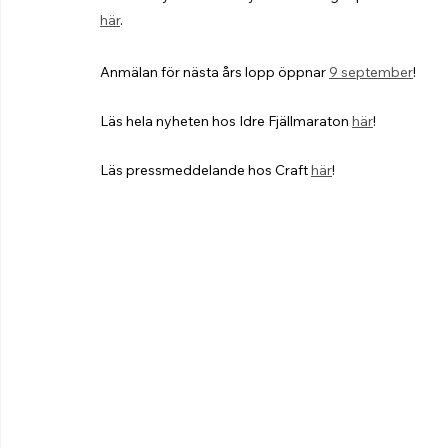
här
.
Anmälan för nästa års lopp öppnar 
9 september
! 
Läs hela nyheten hos Idre Fjällmaraton 
här
!
Läs pressmeddelande hos Craft 
här
!