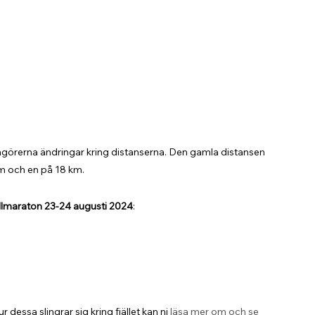
ngörerna ändringar kring distanserna. Den gamla distansen 
m och en på 18 km.
ällmaraton 23-24 augusti 2024
:
dessa slingrar sig kring fjället kan ni 
läsa mer om och se 