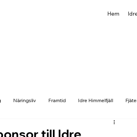
Hem
Idr
g
Näringsliv
Framtid
Idre Himmelfjäll
Fjäte
ponsor till Idre