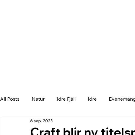
All Posts
Natur
Idre Fjäll
Idre
Eveneman
6 sep. 2023
Craft blir ny titels