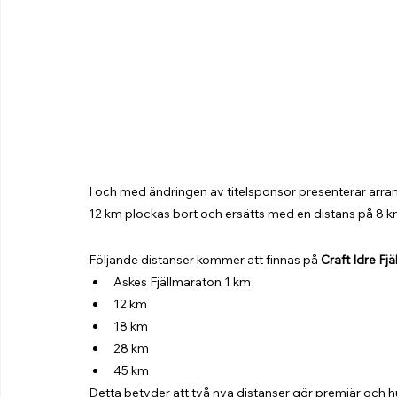
I och med ändringen av titelsponsor presenterar arra
12 km plockas bort och ersätts med en distans på 8 k
Följande distanser kommer att finnas på 
Craft Idre Fj
Askes Fjällmaraton 1 km
12 km
18 km
28 km
45 km
Detta betyder att två nya distanser gör premiär och hur 