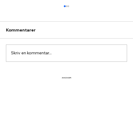
Kommentarer
Skriv en kommentar...
Detta händer under de sista dagarna
ANNONSER
denna vintersäsong!