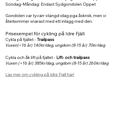
Söndag-Måndag: Endast Sydgondolen Öppet
Gondolen var tyvärr stängd idag pga åskrisk, men vi 
återkommer snarast med ett inlägg med den.
Prisexempel för cykling på Idre Fjäll:
Cykla på fjället - 
Trailpass 
Vuxen(+16 år) 140kr/dag, ungdom (8-15 år) 70kr/dag
Cykla och åk lift på fjället - 
Lift- och trailpass 
Vuxen (+16 år) 385kr/dag, ungdom (8-15 år) 260kr/dag
Läs mer om cykling på Idre Fjäll här!